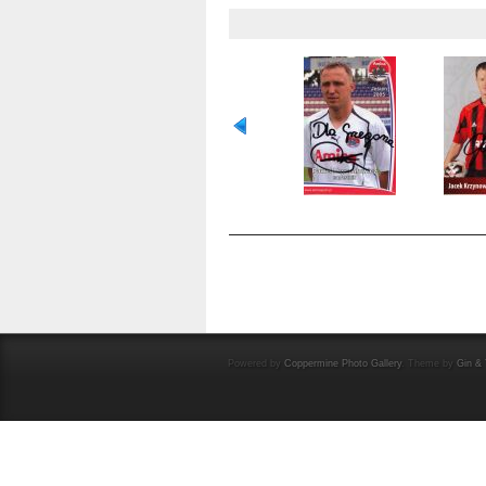
OCENA TEGO PLIKU
(NIE OCENIANY)
Powered by
Coppermine Photo Gallery
. Theme by
Gin & 