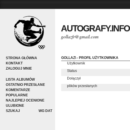
AUTOGRAFY.INFO
gollazfr@gmail.com
GOLLAZ\ - PROFIL UŻYTKOWNIKA
STRONA GŁÓWNA
KONTAKT
Użytkownik
ZALOGUJ MNIE
Status
Dołączył
LISTA ALBUMÓW
OSTATNIO PRZESŁANE
plików przesłanych
KOMENTARZE
POPULARNE
NAJLEPIEJ OCENIONE
ULUBIONE
SZUKAJ
WG DAT