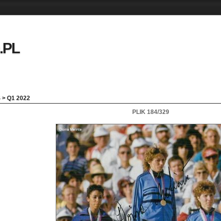
.PL
S
>
Q1 2022
PLIK 184/329