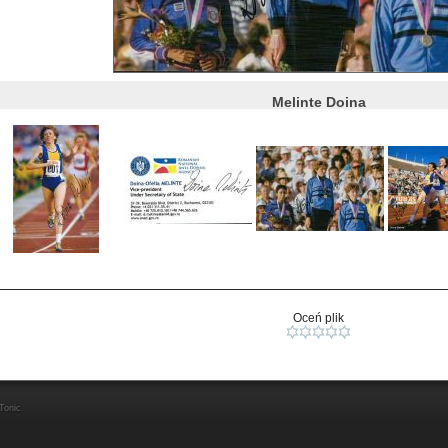
Melinte Doina
Oceń plik
Tonic
.