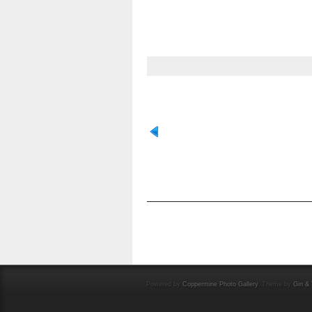
OCENA TEGO PLIKU
(NIE OCENIANY)
Powered by
Coppermine Photo Gallery
. Theme by
Gin & 