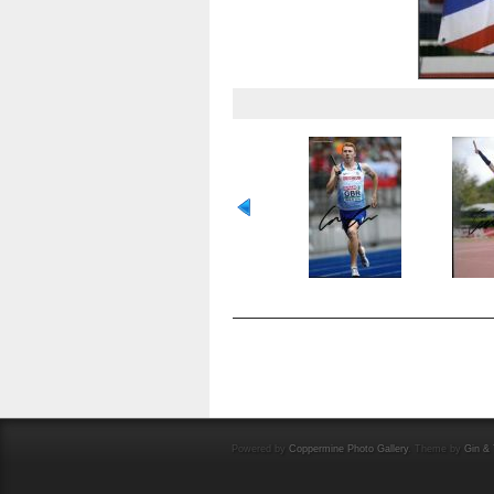
OCENA TEGO PLIKU
(NIE OCENIANY)
Powered by
Coppermine Photo Gallery
. Theme by
Gin & 