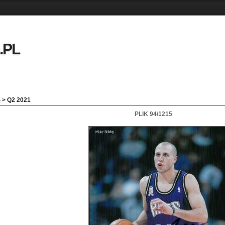
.PL
S
>
Q2 2021
PLIK 94/1215