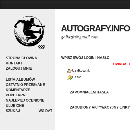
AUTOGRAFY.INFO
gollazfr@gmail.com
WPISZ SWÓJ LOGIN I HASŁO
STRONA GŁÓWNA
KONTAKT
UWAGA, 
ZALOGUJ MNIE
Użytkownik
Hasło
LISTA ALBUMÓW
OSTATNIO PRZESŁANE
KOMENTARZE
ZAPOMNIAŁEM HASŁA
POPULARNE
NAJLEPIEJ OCENIONE
ULUBIONE
ZAGUBIONY AKTYWACYJNY LINK?
SZUKAJ
WG DAT