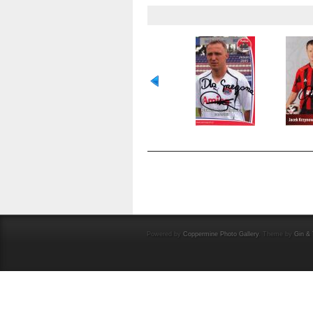
OCENA TEGO PLIKU
(NIE OCENIANY)
Powered by
Coppermine Photo Gallery
. Theme by
Gin & 