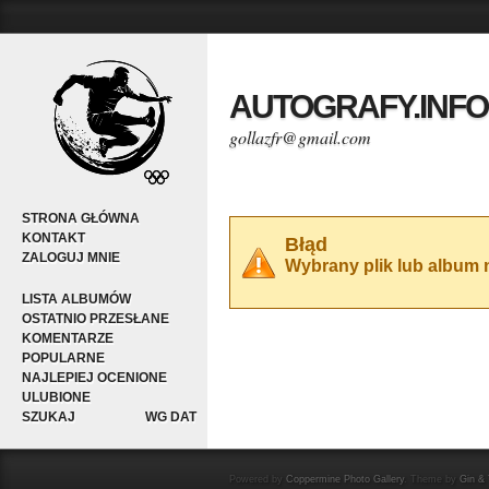
AUTOGRAFY.INFO
gollazfr@gmail.com
STRONA GŁÓWNA
KONTAKT
Błąd
ZALOGUJ MNIE
Wybrany plik lub album ni
LISTA ALBUMÓW
OSTATNIO PRZESŁANE
KOMENTARZE
POPULARNE
NAJLEPIEJ OCENIONE
ULUBIONE
SZUKAJ
WG DAT
Powered by
Coppermine Photo Gallery
. Theme by
Gin & 