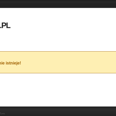
.PL
e istnieje!
Tonic
.