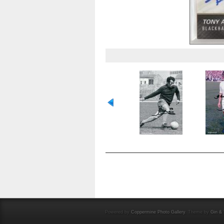
OCENA TEGO PLIKU
(NIE OCENIANY)
Powered by
Coppermine Photo Gallery
. Theme by
Gin & 